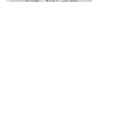
Ginkgo Dalı - Ginkgo Branch, 2018, Kağıt
üzerine kurşun kalem, 21x29 cm