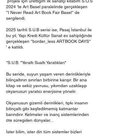
projesi için ürettiğim ilk sanatçı kitabım S.O.S
2024 'te Art Basel paralelinde gerçekleşen
''I Never Read Art Book Fair Basel'' de
sergilendi.
2025 tarihli S.U.B serisi ise, Pasaj İstanbul ile
bu yıl, Yapı Kredi Kültür Sanat ev sahipliğinde
gerçekleşen ''border_less ARTBOOK DAYS''
' e katıldı.
*S.U.B. "Yeraltı Sualtı Yaratıkları"
Bu seride, suyun yaşam veren derinlikleriyle
bilinçaltının sınırları birbirine karışır. Bir ana
kitap ve sekiz yavrusu, yıkımdan uzaklaşıp
okyanusun yaratıcı enerjisine yönelir.
Okyanusun gizemli derinlikleri, tıpkı insanın
bilinçaltı gibi keşfedilmemiş katmanlar
barındırır. Kelimeler ve inanç sistemlerinden
öte süregiden dünyalar...
İster bilim, ister din tüm sistemler bizleri