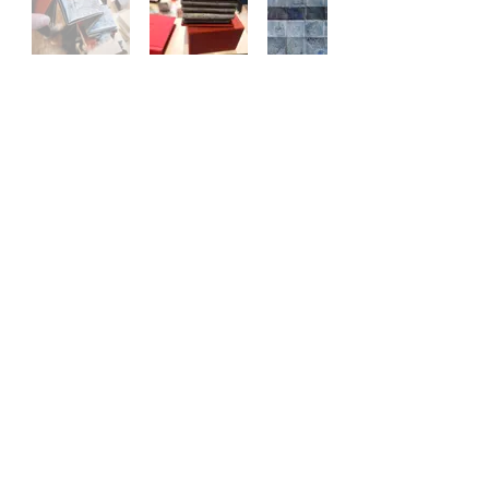
KİTAP HAKKINDA
Bu kitabın başlığında “Fairy Tale” (peri