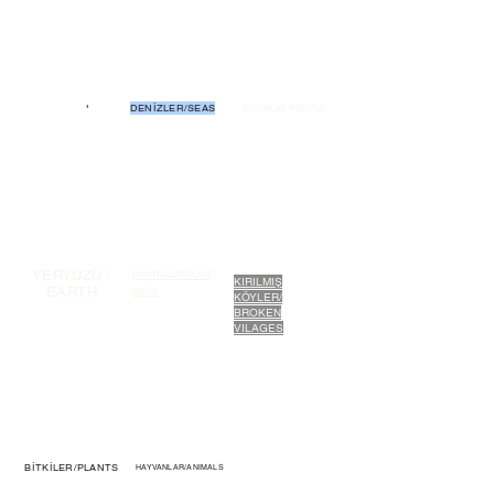
''KkİTAP
PROJELERİ/
BOOK
PROJECTS
'
DENİZLER/SEAS
İNSANLAR/PEOPLE
YERYÜZÜ /
PORTRELER/PORT
KIRILMIŞ
EARTH
RAITS
KÖYLER/
BROKEN
VILAGES
BİTKİLER/PLANTS
HAYVANLAR/ANIMALS